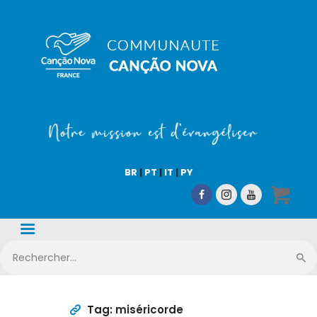
COMMUNAUTÉ CN
Notre mission est d'évangéliser !
Accueil
Qui sommes-nous
BR
|
PT
|
IT
|
PY
CN Média
Nos activités
Nous aider
Boutique en ligne
Tag: miséricorde