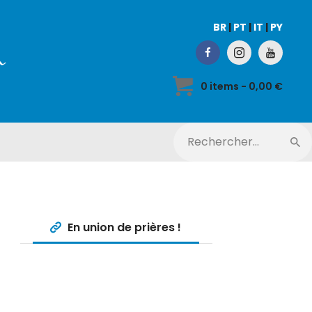
BR
|
PT
|
IT
|
PY
0 items
-
0,00 €
En union de prières !