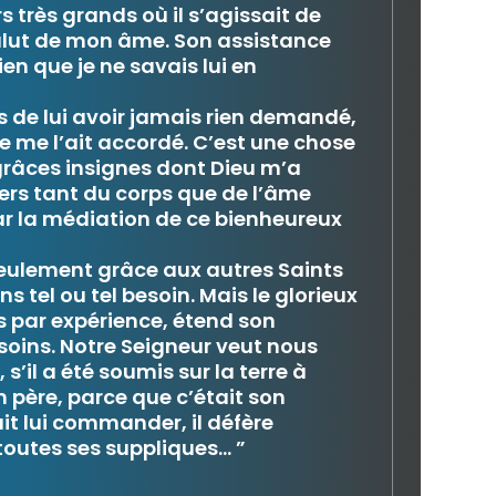
très grands où il s’agissait de
lut de mon âme. Son assistance
en que je ne savais lui en
 de lui avoir jamais rien demandé,
 ne me l’ait accordé. C’est une chose
grâces insignes dont Dieu m’a
gers tant du corps que de l’âme
par la médiation de ce bienheureux
eulement grâce aux autres Saints
s tel ou tel besoin. Mais le glorieux
is par expérience, étend son
soins. Notre Seigneur veut nous
s’il a été soumis sur la terre à
on père, parce que c’était son
t lui commander, il défère
toutes ses suppliques… ”