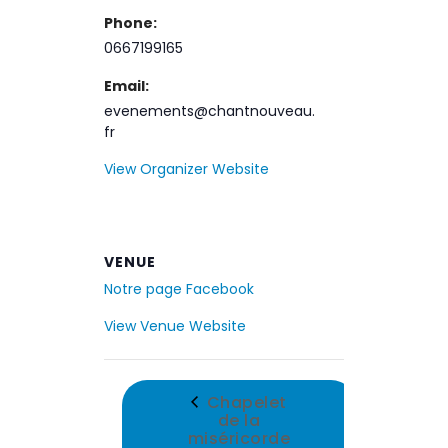
Phone:
0667199165
Email:
evenements@chantnouveau.
fr
View Organizer Website
VENUE
Notre page Facebook
View Venue Website
Chapelet
de la
miséricorde
mi