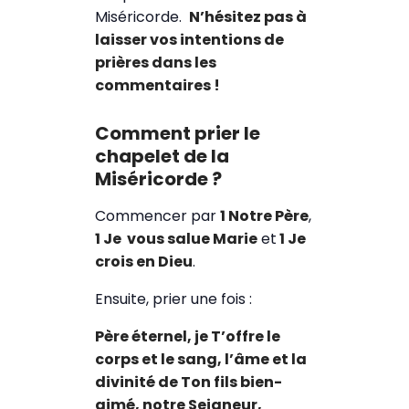
Miséricorde.
N’hésitez pas à
laisser vos intentions de
prières dans les
commentaires !
Comment prier le
chapelet de la
Miséricorde ?
Commencer par
1 Notre Père
,
1 Je vous salue Marie
et
1 Je
crois en Dieu
.
Ensuite, prier une fois :
Père éternel, je T’offre le
corps et le sang, l’âme et la
divinité de Ton fils bien-
aimé, notre Seigneur,