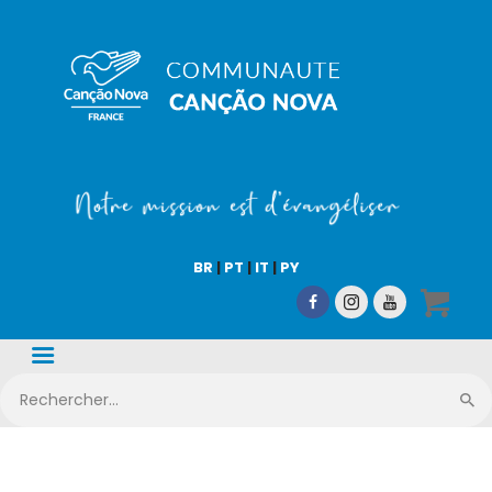
COMMUNAUTÉ CN
Notre mission est d'évangéliser !
Accueil
Qui sommes-nous
BR
|
PT
|
IT
|
PY
CN Média
Nos activités
Nous aider
Boutique en ligne