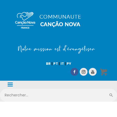
COMMUNAUTÉ CN
Notre mission est d'évangéliser !
Accueil
Qui sommes-nous
BR
|
PT
|
IT
|
PY
CN Média
Nos activités
Nous aider
Boutique en ligne