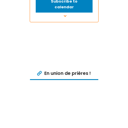
d
Subscribe to
a
calendar
t
e
.
En union de prières !