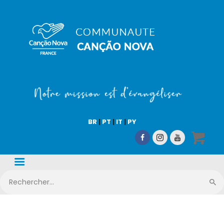
COMMUNAUTÉ CN
Notre mission est d'évangéliser !
Accueil
Qui sommes-nous
BR
|
PT
|
IT
|
PY
CN Média
Nos activités
Nous aider
Boutique en ligne