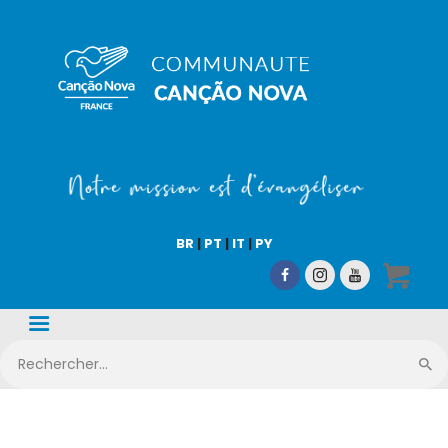
COMMUNAUTÉ CN
Notre mission est d'évangéliser !
Accueil
Qui sommes-nous
BR
|
PT
|
IT
|
PY
CN Média
Nos activités
Nous aider
Boutique en ligne