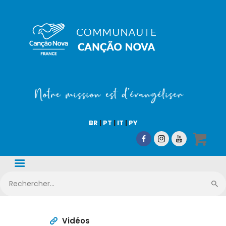
COMMUNAUTÉ CN
Notre mission est d'évangéliser !
Accueil
Qui sommes-nous
BR
|
PT
|
IT
|
PY
CN Média
Nos activités
Nous aider
Boutique en ligne
Vidéos