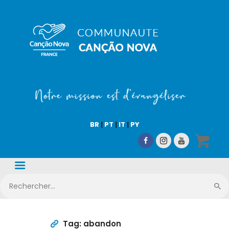
COMMUNAUTÉ CN
Notre mission est d'évangéliser !
Accueil
Qui sommes-nous
BR
|
PT
|
IT
|
PY
CN Média
Nos activités
Nous aider
Boutique en ligne
Tag: abandon