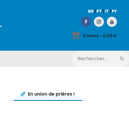
BR
|
PT
|
IT
|
PY
0 items
-
0,00 €
En union de prières !