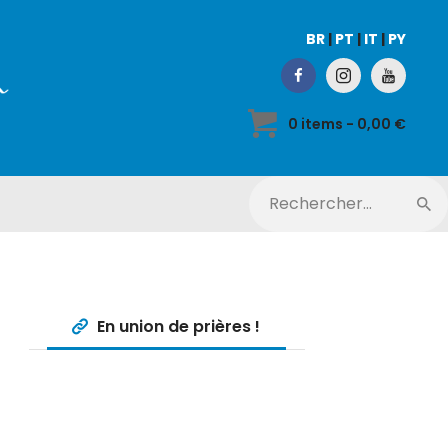
BR
|
PT
|
IT
|
PY
0 items
-
0,00 €
En union de prières !