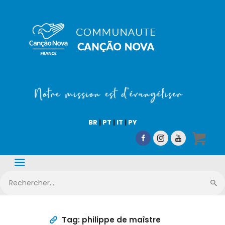
COMMUNAUTÉ CN
Notre mission est d'évangéliser !
Accueil
Qui sommes-nous
BR
|
PT
|
IT
|
PY
CN Média
Nos activités
Nous aider
Boutique en ligne
Tag: philippe de maîstre