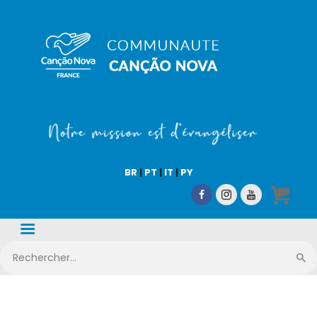
COMMUNAUTÉ CN
Notre mission est d'évangéliser !
Accueil
Qui sommes-nous
BR
|
PT
|
IT
|
PY
CN Média
Nos activités
Nous aider
Boutique en ligne