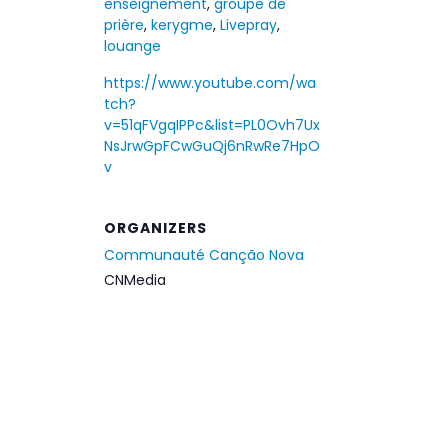
enseignement
,
groupe de
prière
,
kerygme
,
Livepray
,
louange
https://www.youtube.com/wa
tch?
v=51qFVgqIPPc&list=PL0Ovh7Ux
NsJrwGpFCwGuQj6nRwRe7HpO
v
ORGANIZERS
Communauté Canção Nova
CNMedia