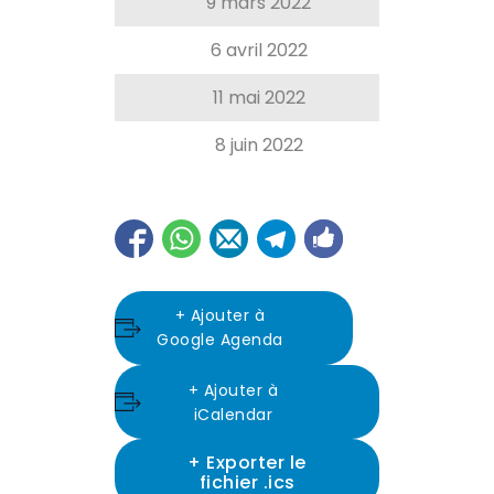
9 mars 2022
Dieu
6 avril 2022
Accue
11 mai 2022
Aimo
8 juin 2022
Comm
+ Ajouter à
Google Agenda
+ Ajouter à
iCalendar
+ Exporter le
fichier .ics