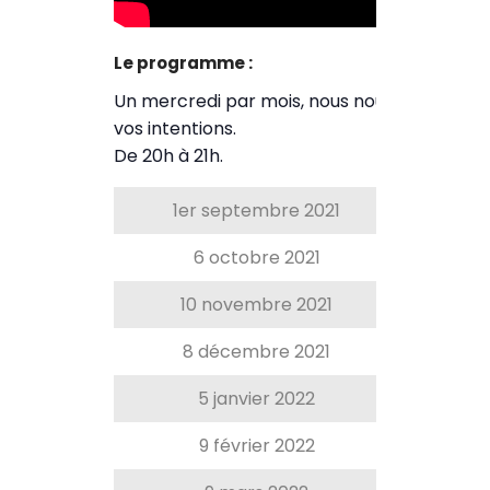
Le programme :
Un mercredi par mois, nous nous retrouvons 
vos intentions.
De 20h à 21h.
1er septembre 2021
Dieu 
6 octobre 2021
Qu’e
10 novembre 2021
Voic
8 décembre 2021
Cha
5 janvier 2022
Les d
9 février 2022
Spéc