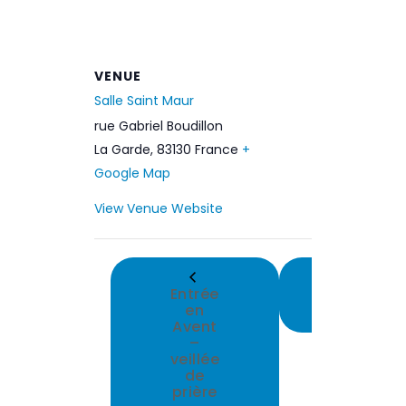
VENUE
Salle Saint Maur
rue Gabriel Boudillon
La Garde
,
83130
France
+
Google Map
View Venue Website
Soir
Entrée
pénitenti
en
Avent
–
veillée
de
prière