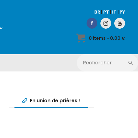
BR
|
PT
|
IT
|
PY
0 items
-
0,00 €
En union de prières !