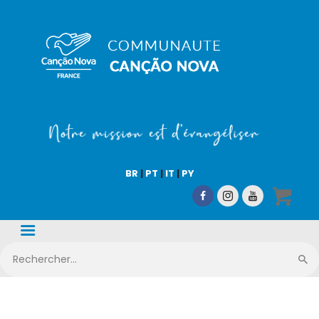
COMMUNAUTÉ CN
Notre mission est d'évangéliser !
Accueil
Qui sommes-nous
BR
|
PT
|
IT
|
PY
CN Média
Nos activités
Nous aider
Boutique en ligne