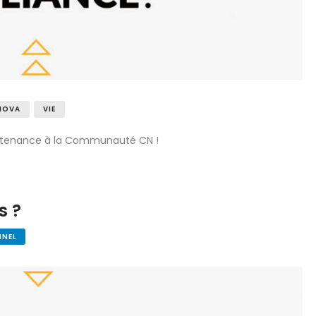
NOVA
VIE
artenance à la Communauté CN !
s ?
NNEL