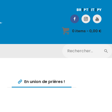
BR
|
PT
|
IT
|
PY
0 items
-
0,00 €
En union de prières !