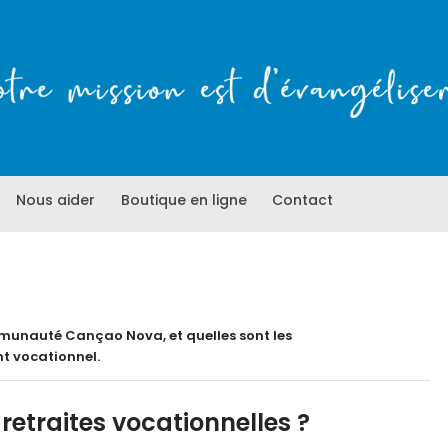
Accueil
COMMUNAUTÉ CN
Qui sommes-nous
Notre mission est d'évangéliser !
CN Média
Nous aider
Boutique en ligne
Contact
Nos activités
Nous aider
Boutique en ligne
munauté Cançao Nova, et quelles sont les
t vocationnel.
Contact
etraites vocationnelles ?