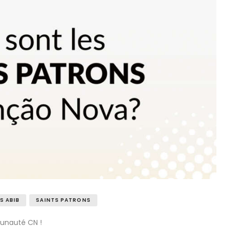
S ABIB
SAINTS PATRONS
munauté CN !