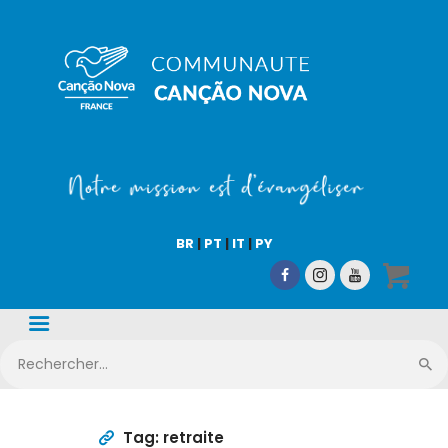
COMMUNAUTÉ CN
Notre mission est d'évangéliser !
Accueil
Qui sommes-nous
BR
|
PT
|
IT
|
PY
CN Média
Nos activités
Nous aider
Boutique en ligne
Tag: retraite