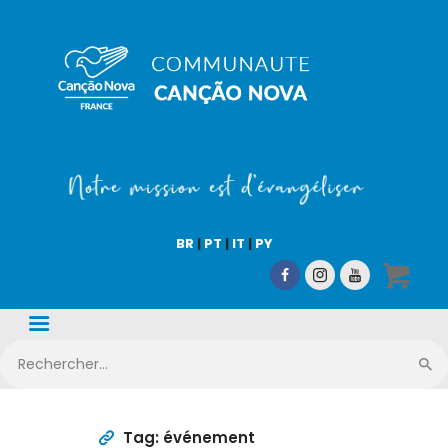
COMMUNAUTÉ CN
Notre mission est d'évangéliser !
Accueil
Qui sommes-nous
BR
|
PT
|
IT
|
PY
CN Média
Nos activités
Nous aider
Boutique en ligne
Tag: événement