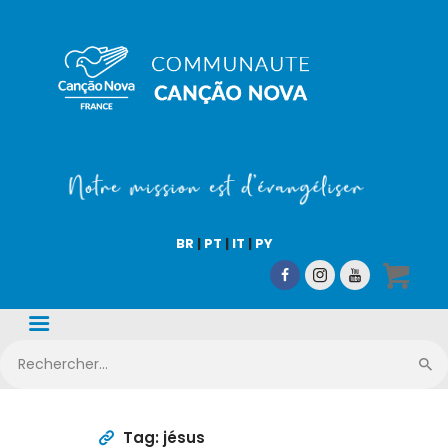
COMMUNAUTÉ CN
Notre mission est d'évangéliser !
Accueil
Qui sommes-nous
BR
|
PT
|
IT
|
PY
CN Média
Nos activités
Nous aider
Boutique en ligne
Tag: jésus